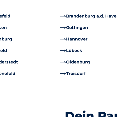
efeld
Brandenburg a.d. Have
sen
Göttingen
burg
Hannover
feld
Lübeck
derstedt
Oldenburg
enefeld
Troisdorf
Dein Par