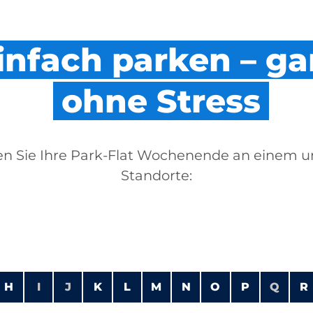
infach parken – ga
ohne Stress
n Sie Ihre Park-Flat Wochenende an einem u
Standorte:
H
I
J
K
L
M
N
O
P
Q
R