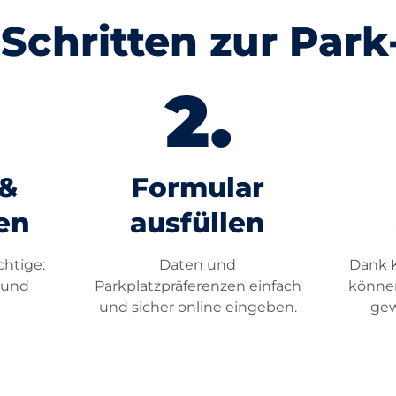
 Schritten zur Park
 &
Formular
en
ausfüllen
Dank 
chtige:
Daten und
können
 und
Parkplatzpräferenzen einfach
gew
.
und sicher online eingeben.