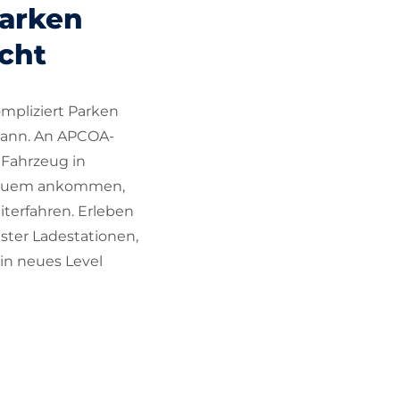
Parken
cht
mpliziert Parken
kann. An APCOA-
 Fahrzeug in
equem ankommen,
terfahren. Erleben
ter Ladestationen,
ein neues Level