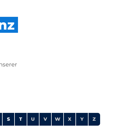
nz
nserer
S
T
U
V
W
X
Y
Z