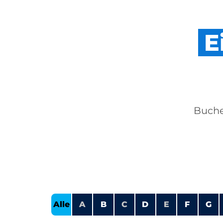
E
Buche
Alle
A
B
C
D
E
F
G