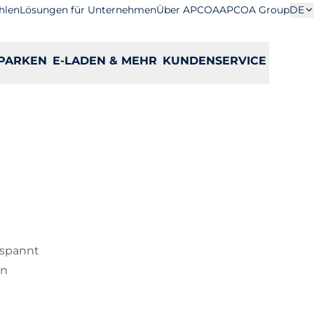
hlen
Lösungen für Unternehmen
Über APCOA
APCOA Group
DE
PARKEN
E-LADEN & MEHR
KUNDENSERVICE
tspannt
en