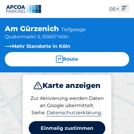
Men
DE
Am Gürzenich
Tiefgarage
Quatermarkt 5, 50667 Köln
Mehr Standorte in Köln
Route
Karte anzeigen
Parken
Abo
Zur Aktivierung werden Daten
an Google übermittelt.
Siehe
Datenschutzerklärung
.
Abos am Standort
Am Gürzenich
Einmalig zustimmen