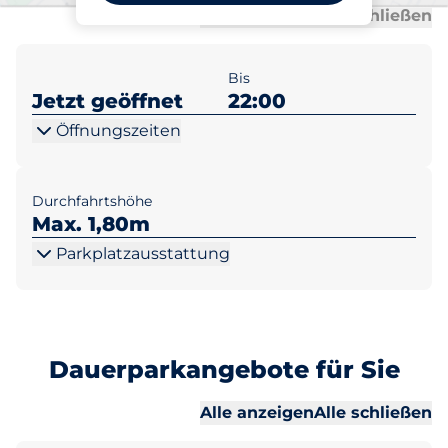
Al
Al
Alle anzeigen
Alle schließen
Bis
Jetzt geöffnet
22:00
Öffnungszeiten
Durchfahrtshöhe
Max. 1,80m
Parkplatzausstattung
Dauerparkangebote für Sie
Al
Al
Alle anzeigen
Alle schließen